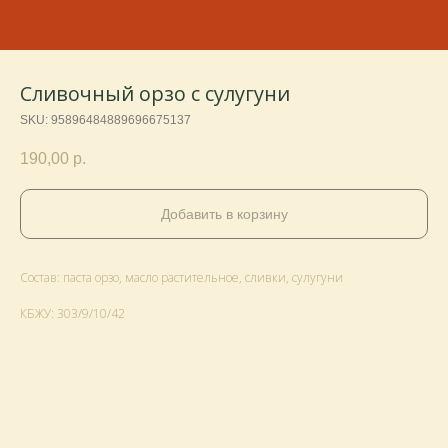
Сливочный орзо с сулугуни
SKU:
95896484889696675137
190,00
р.
Добавить в корзину
Состав: паста орзо, масло растительное, сливки, сулугуни
КБЖУ: 303/9/10/42