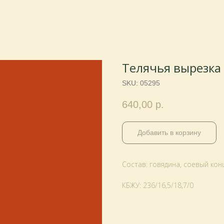
Телячья вырезка
SKU:
05295
640,00
р.
Добавить в корзину
Состав: говядина, соевый ко
КБЖУ: 236/16,5/18,7/0