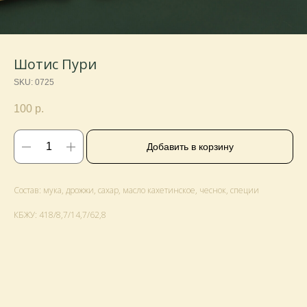
Шотис Пури
SKU:
0725
100
р.
Добавить в корзину
Состав: мука, дрожжи, сахар, масло кахетинское, чеснок, специи
КБЖУ: 418/8,7/14,7/62,8